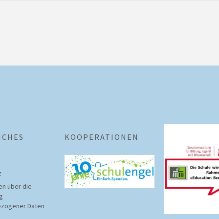
ICHES
KOOPERATIONEN
­
en über die
g
zogener Daten