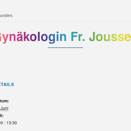
funden.
ynäkologin Fr. Jouss
ETAILS
tum:
.Juni
it:
30 : 13:30