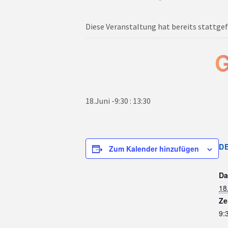
Diese Veranstaltung hat bereits stattge
G
18.Juni -9:30
:
13:30
D
Zum Kalender hinzufügen
Da
18
Ze
9: